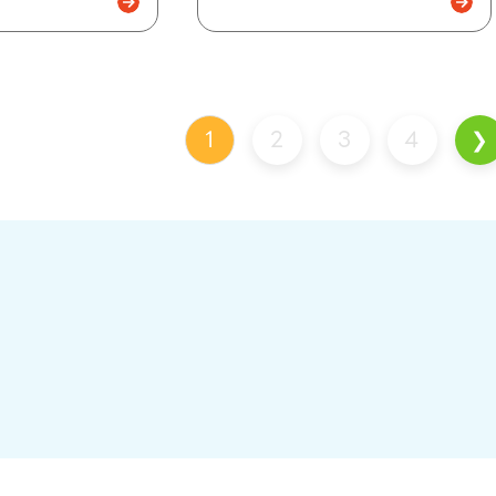
1
2
3
4
❯