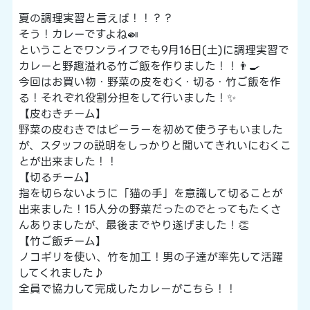
夏の調理実習と言えば！！？？
そう！カレーですよね🍛
ということでワンライフでも9月16日(土)に調理実習で
カレーと野趣溢れる竹ご飯を作りました！！👨‍🍳
今回はお買い物・野菜の皮をむく・切る・竹ご飯を作
る！それぞれ役割分担をして行いました！✨
【皮むきチーム】
野菜の皮むきではピーラーを初めて使う子もいました
が、スタッフの説明をしっかりと聞いてきれいにむくこ
とが出来ました！！
【切るチーム】
指を切らないように「猫の手」を意識して切ることが
出来ました！15人分の野菜だったのでとってもたくさ
んありましたが、最後までやり遂げました！👏
【竹ご飯チーム】
ノコギリを使い、竹を加工！男の子達が率先して活躍
してくれました♪
全員で協力して完成したカレーがこちら！！